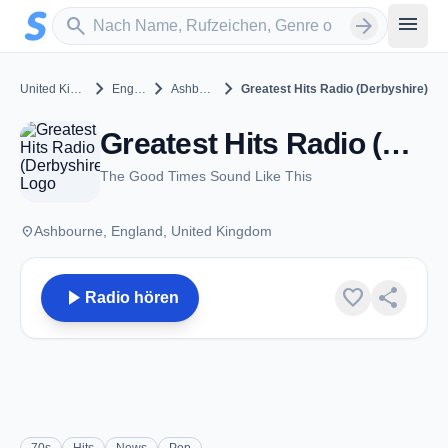
Zum Hauptinhalt springen
Sender suchen
menu
search
arrow_forward
chevron_right
chevron_right
chevron_right
United Kingdom
England
Ashbourne
Greatest Hits Radio (Derbyshire)
Greatest Hits Radio (Derbyshire) - FM 96.7 - Ashbourne
The Good Times Sound Like This
place
Ashbourne, England, United Kingdom
play_arrow
favorite
share
Radio hören