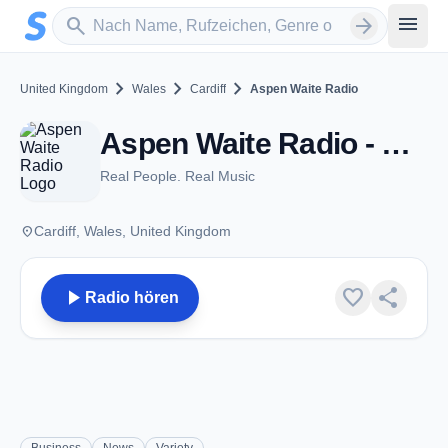
Zum Hauptinhalt springen
Sender suchen
menu
search
arrow_forward
chevron_right
chevron_right
chevron_right
United Kingdom
Wales
Cardiff
Aspen Waite Radio
Aspen Waite Radio - DAB 10D - Cardiff
Real People. Real Music
place
Cardiff, Wales, United Kingdom
play_arrow
favorite
share
Radio hören