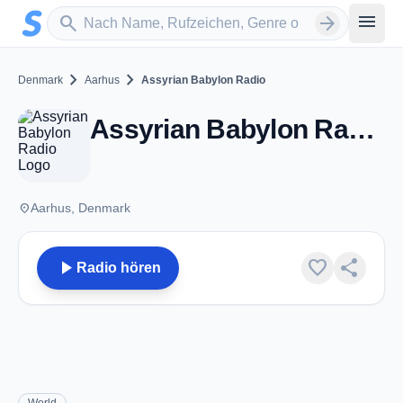
Zum Hauptinhalt springen
Sender suchen
menu
search
arrow_forward
chevron_right
chevron_right
Denmark
Aarhus
Assyrian Babylon Radio
Assyrian Babylon Radio - Aarhus
place
Aarhus, Denmark
play_arrow
favorite
share
Radio hören