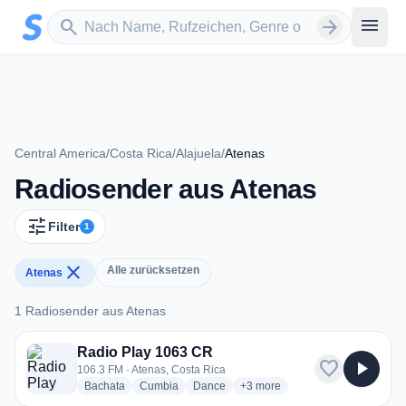
Zum Hauptinhalt springen
Sender suchen
menu
search
arrow_forward
Central America
/
Costa Rica
/
Alajuela
/
Atenas
Radiosender aus Atenas
tune
Filter
1
close
Alle zurücksetzen
Atenas
1 Radiosender aus Atenas
1 Radiosender aus Atenas
Radio Play 1063 CR
favorite
play_arrow
106.3 FM · Atenas, Costa Rica
radio stations
radio stations
radio stations
more genres for Radio Play 1
Bachata
Cumbia
Dance
+3
more