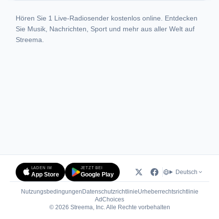
Hören Sie 1 Live-Radiosender kostenlos online. Entdecken
Sie Musik, Nachrichten, Sport und mehr aus aller Welt auf
Streema.
LADEN IM
JETZT BEI
Deutsch
App Store
Google Play
Nutzungsbedingungen
Datenschutzrichtlinie
Urheberrechtsrichtlinie
(öffnet in neuem Tab)
AdChoices
© 2026 Streema, Inc. Alle Rechte vorbehalten