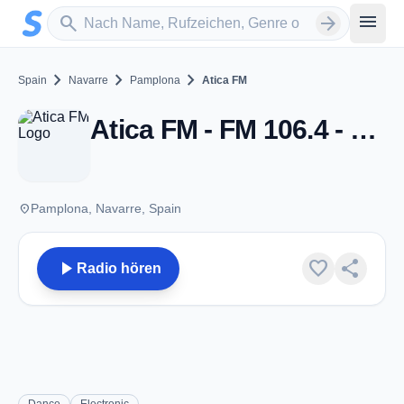
Zum Hauptinhalt springen
Sender suchen
menu
search
arrow_forward
chevron_right
chevron_right
chevron_right
Spain
Navarre
Pamplona
Atica FM
Atica FM - FM 106.4 - Pamplona
place
Pamplona, Navarre, Spain
play_arrow
favorite
share
Radio hören