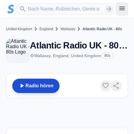
Zum Hauptinhalt springen
Sender suchen
menu
search
arrow_forward
chevron_right
chevron_right
chevron_right
United Kingdom
England
Wallasey
Atlantic Radio UK - 80s
Atlantic Radio UK - 80s - Wallasey
place
Wallasey, England, United Kingdom
80s
play_arrow
favorite
share
Radio hören