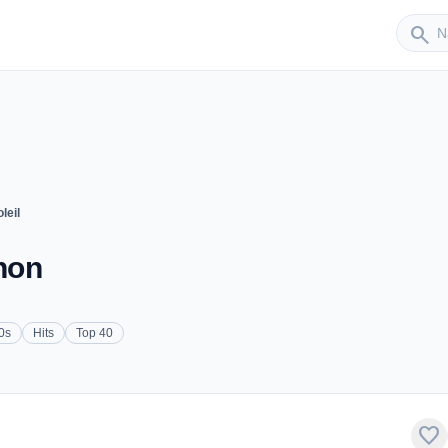
Sender
search
leil
chon
0s
Hits
Top 40
favorite