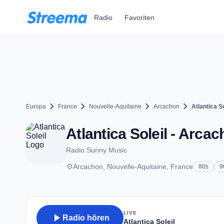
Zum Hauptinhalt springen
Radio
Favoriten
chevron_right
chevron_right
chevron_right
chevron_right
Europa
France
Nouvelle-Aquitaine
Arcachon
Atlantica So
Atlantica Soleil - Arca
Radio Sunny Music
place
Arcachon, Nouvelle-Aquitaine, France
80s
9
LIVE
play_arrow
Radio hören
Atlantica Soleil