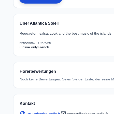
Über Atlantica Soleil
Reggaeton, salsa, zouk and the best music of the islands. 
FREQUENZ
SPRACHE
Online only
French
Hörerbewertungen
Noch keine Bewertungen. Seien Sie der Erste, der seine Me
Kontakt
language
mail
www.atlantica-radio.fr
contact@atlantica-radio.fr