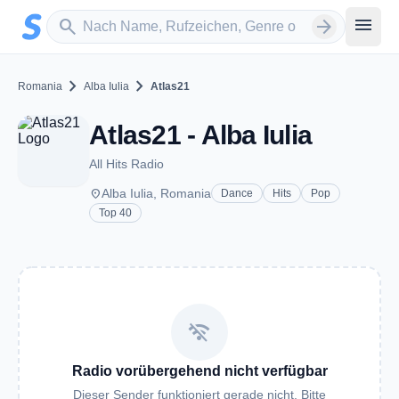
Zum Hauptinhalt springen
Sender suchen
menu
search
arrow_forward
chevron_right
chevron_right
Romania
Alba Iulia
Atlas21
Atlas21 - Alba Iulia
All Hits Radio
place
Alba Iulia, Romania
Dance
Hits
Pop
Top 40
wifi_off
Radio vorübergehend nicht verfügbar
Dieser Sender funktioniert gerade nicht. Bitte