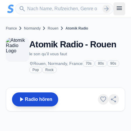
Zum Hauptinhalt springen
Sender suchen
menu
search
arrow_forward
chevron_right
chevron_right
chevron_right
France
Normandy
Rouen
Atomik Radio
Atomik Radio - Rouen
le son qu'il vous faut
place
Rouen, Normandy, France
70s
80s
90s
Pop
Rock
play_arrow
favorite
share
Radio hören