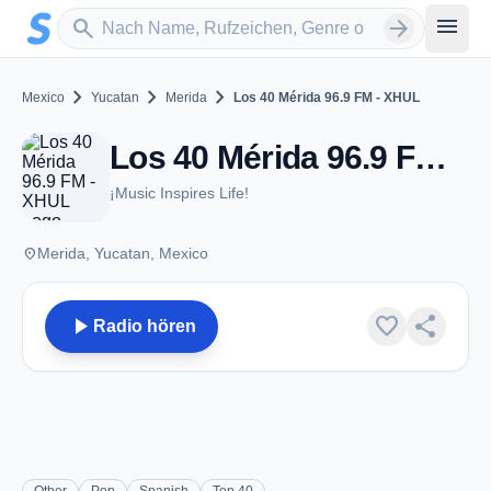
Zum Hauptinhalt springen
Sender suchen
menu
search
arrow_forward
chevron_right
chevron_right
chevron_right
Mexico
Yucatan
Merida
Los 40 Mérida 96.9 FM - XHUL
Los 40 Mérida 96.9 FM - XHUL - FM 96.9 - Merida, YC
¡Music Inspires Life!
place
Merida, Yucatan, Mexico
play_arrow
favorite
share
Radio hören