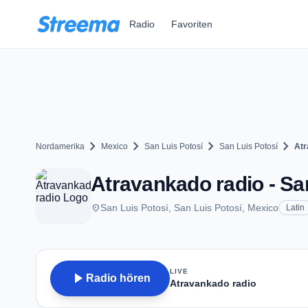
Zum Hauptinhalt springen
Radio
Favoriten
chevron_right
chevron_right
chevron_right
chevron_right
Nordamerika
Mexico
San Luis Potosí
San Luis Potosí
Atr
Atravankado radio - Sa
place
San Luis Potosí, San Luis Potosí, Mexico
Latin
LIVE
play_arrow
Radio hören
Atravankado radio