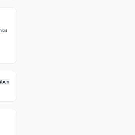
nlos
iben