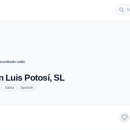
Sender
search
avankado radio
n Luis Potosí, SL
Salsa
Spanish
favorite