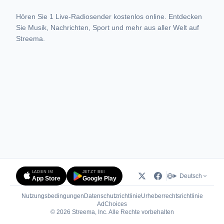
Hören Sie 1 Live-Radiosender kostenlos online. Entdecken
Sie Musik, Nachrichten, Sport und mehr aus aller Welt auf
Streema.
LADEN IM
JETZT BEI
Deutsch
App Store
Google Play
Nutzungsbedingungen
Datenschutzrichtlinie
Urheberrechtsrichtlinie
(öffnet in neuem Tab)
AdChoices
© 2026 Streema, Inc. Alle Rechte vorbehalten