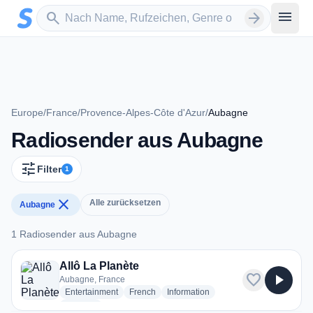
Zum Hauptinhalt springen
Sender suchen
menu
search
arrow_forward
Europe
/
France
/
Provence-Alpes-Côte d'Azur
/
Aubagne
Radiosender aus Aubagne
tune
Filter
1
close
Alle zurücksetzen
Aubagne
1 Radiosender aus Aubagne
1 Radiosender aus Aubagne
Allô La Planète
favorite
play_arrow
Aubagne, France
radio stations
radio stations
radio stations
Entertainment
French
Information
more genres for Allô La Planète
+1
more