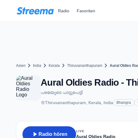
Zum Hauptinhalt springen
Radio
Favoriten
chevron_right
chevron_right
chevron_right
chevron_right
Asien
India
Kerala
Thiruvananthapuram
Aural Oldies Ra
Aural Oldies Radio - T
പഴമയുടെ പാട്ടുപെട്ടി
place
Thiruvananthapuram, Kerala, India
Bhangra
LIVE
play_arrow
Radio hören
Aural Oldies Radio