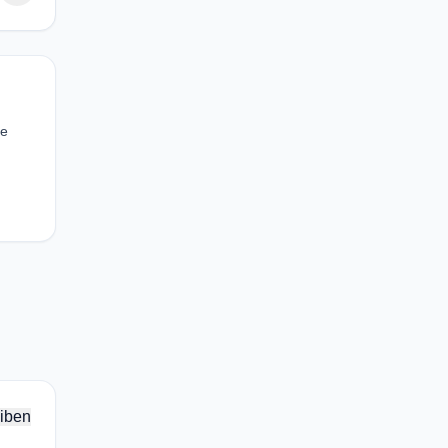
ve
iben