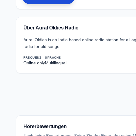
Über Aural Oldies Radio
Aural Oldies is an India based online radio station for all 
radio for old songs.
FREQUENZ
SPRACHE
Online only
Multilingual
Hörerbewertungen
Noch keine Bewertungen. Seien Sie der Erste, der seine Me