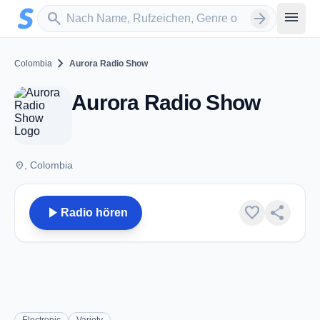
Zum Hauptinhalt springen
Sender suchen
menu
search
arrow_forward
chevron_right
Colombia
Aurora Radio Show
Aurora Radio Show
place
, Colombia
play_arrow
favorite
share
Radio hören