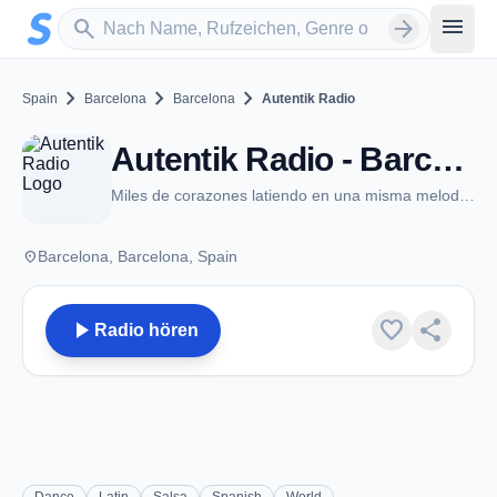
Zum Hauptinhalt springen
Sender suchen
menu
search
arrow_forward
chevron_right
chevron_right
chevron_right
Spain
Barcelona
Barcelona
Autentik Radio
Autentik Radio - Barcelona
Miles de corazones latiendo en una misma melodía...
place
Barcelona, Barcelona, Spain
play_arrow
favorite
share
Radio hören