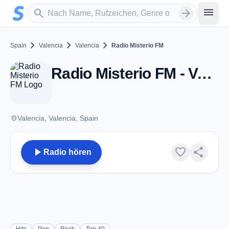
Zum Hauptinhalt springen
Sender suchen
menu
search
arrow_forward
chevron_right
chevron_right
chevron_right
Spain
Valencia
Valencia
Radio Misterio FM
Radio Misterio FM - Valencia
place
Valencia, Valencia, Spain
play_arrow
favorite
share
Radio hören