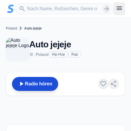
Zum Hauptinhalt springen
Sender suchen
menu
search
arrow_forward
chevron_right
Poland
Auto jejeje
Auto jejeje
place
, Poland
Hip Hop
Rap
play_arrow
favorite
share
Radio hören