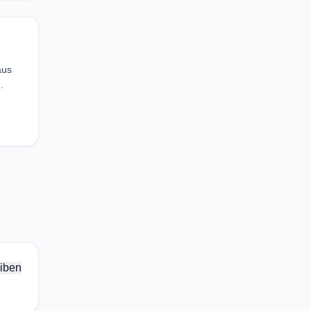
aus
.
iben