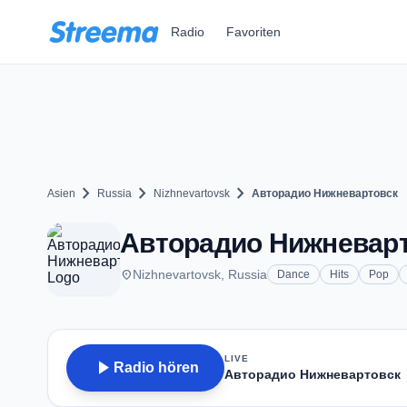
Zum Hauptinhalt springen
Radio
Favoriten
chevron_right
chevron_right
chevron_right
Asien
Russia
Nizhnevartovsk
Авторадио Нижневартовск
Авторадио Нижневартов
place
Nizhnevartovsk, Russia
Dance
Hits
Pop
LIVE
play_arrow
Radio hören
Авторадио Нижневартовск