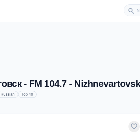
Sender
search
ск - FM 104.7 - Nizhnevartovs
Russian
Top 40
favorite