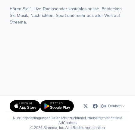
Hören Sie 1 Live-Radiosender kostenlos online. Entdecken
Sie Musik, Nachrichten, Sport und mehr aus aller Welt auf
Streema.
LADEN IM
JETZT BEI
Deutsch
App Store
Google Play
Nutzungsbedingungen
Datenschutzrichtlinie
Urheberrechtsrichtlinie
(öffnet in neuem Tab)
AdChoices
© 2026 Streema, Inc. Alle Rechte vorbehalten