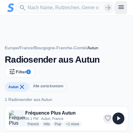
Zum Hauptinhalt springen
Sender suchen
menu
search
arrow_forward
Europe
/
France
/
Bourgogne-Franche-Comté
/
Autun
Radiosender aus Autun
tune
Filter
1
close
Alle zurücksetzen
Autun
1 Radiosender aus Autun
1 Radiosender aus Autun
Fréquence Plus Autun
favorite
play_arrow
98.1 FM · Autun, France
radio stations
radio stations
radio stations
more genres for Fréquence Plus Autun
French
Hits
Pop
+1
more