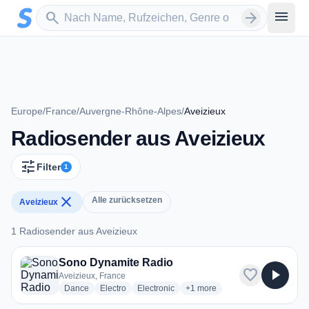
Zum Hauptinhalt springen
Sender suchen
menu
search
arrow_forward
Europe
/
France
/
Auvergne-Rhône-Alpes
/
Aveizieux
Radiosender aus Aveizieux
tune
Filter
1
close
Alle zurücksetzen
Aveizieux
1 Radiosender aus Aveizieux
1 Radiosender aus Aveizieux
Sono Dynamite Radio
favorite
play_arrow
Aveizieux, France
radio stations
radio stations
radio stations
more genres for Sono Dynami
Dance
Electro
Electronic
+1
more