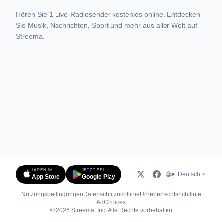
Hören Sie 1 Live-Radiosender kostenlos online. Entdecken
Sie Musik, Nachrichten, Sport und mehr aus aller Welt auf
Streema.
LADEN IM
JETZT BEI
Deutsch
App Store
Google Play
Nutzungsbedingungen
Datenschutzrichtlinie
Urheberrechtsrichtlinie
(öffnet in neuem Tab)
AdChoices
© 2026 Streema, Inc. Alle Rechte vorbehalten