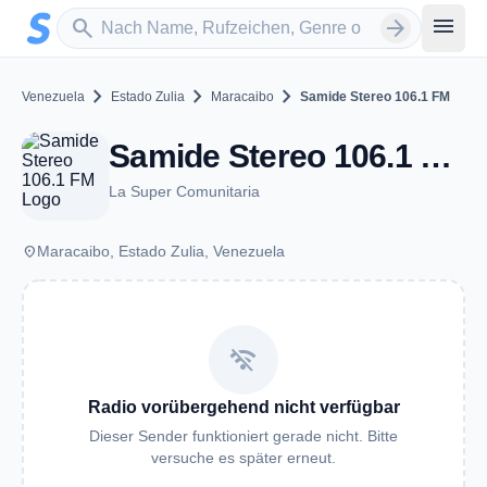
Zum Hauptinhalt springen
Sender suchen
menu
search
arrow_forward
chevron_right
chevron_right
chevron_right
Venezuela
Estado Zulia
Maracaibo
Samide Stereo 106.1 FM
Samide Stereo 106.1 FM - FM 106.1 - Maracaibo
La Super Comunitaria
place
Maracaibo, Estado Zulia, Venezuela
wifi_off
Radio vorübergehend nicht verfügbar
Dieser Sender funktioniert gerade nicht. Bitte
versuche es später erneut.