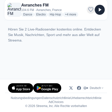
Avranches FM
favorite
play_arrow
104.6 FM · Avranches, France
radio stations
radio stations
radio stations
more genres for Avranches FM
Dance
Electro
Hip Hop
+4
more
Hören Sie 2 Live-Radiosender kostenlos online. Entdecken
Sie Musik, Nachrichten, Sport und mehr aus aller Welt auf
Streema.
LADEN IM
JETZT BEI
Deutsch
App Store
Google Play
Nutzungsbedingungen
Datenschutzrichtlinie
Urheberrechtsrichtlinie
(öffnet in neuem Tab)
AdChoices
© 2026 Streema, Inc. Alle Rechte vorbehalten