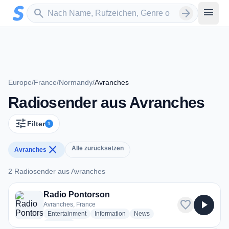
Zum Hauptinhalt springen
Sender suchen
menu
search
arrow_forward
Europe
/
France
/
Normandy
/
Avranches
Radiosender aus Avranches
tune
Filter
1
close
Alle zurücksetzen
Avranches
2 Radiosender aus Avranches
2 Radiosender aus Avranches
Radio Pontorson
favorite
play_arrow
Avranches, France
radio stations
radio stations
radio stations
Entertainment
Information
News
more genres for Radio Pontorson
+1
more