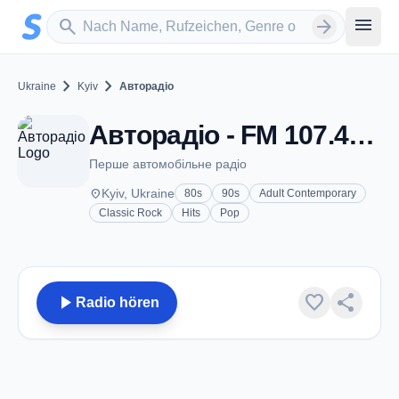
Zum Hauptinhalt springen
Sender suchen
menu
search
arrow_forward
chevron_right
chevron_right
Ukraine
Kyiv
Авторадіо
Авторадіо - FM 107.4 - Kyiv
Перше автомобільне радіо
place
Kyiv, Ukraine
80s
90s
Adult Contemporary
Classic Rock
Hits
Pop
play_arrow
favorite
share
Radio hören