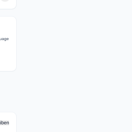
guage
iben