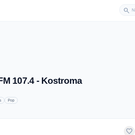
Sender
search
FM 107.4 - Kostroma
s
Pop
favorite