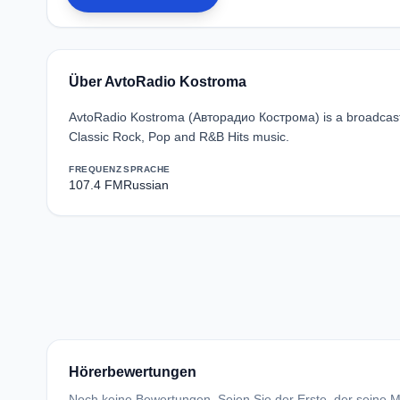
Über AvtoRadio Kostroma
AvtoRadio Kostroma (Авторадио Кострома) is a broadcast 
Classic Rock, Pop and R&B Hits music.
FREQUENZ
SPRACHE
107.4 FM
Russian
Hörerbewertungen
Noch keine Bewertungen. Seien Sie der Erste, der seine Me