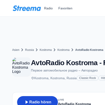
Zum Hauptinhalt springen
Radio
Favoriten
chevron_right
chevron_right
chevron_right
chevron_right
Asien
Russia
Kostroma
Kostroma
AvtoRadio Kostroma
AvtoRadio Kostroma - 
Первое автомобильное радио – Авторадио
place
Kostroma, Kostroma, Russia
Classic Rock
Hit
LIVE
play_arrow
Radio hören
AvtoRadio Kostroma