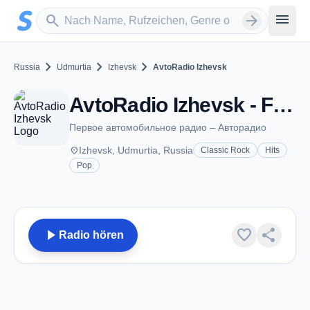
Zum Hauptinhalt springen
Sender suchen
menu
search
arrow_forward
chevron_right
chevron_right
chevron_right
Russia
Udmurtia
Izhevsk
AvtoRadio Izhevsk
AvtoRadio Izhevsk - FM 106.1 - Izhevsk
Первое автомобильное радио – Авторадио
place
Izhevsk, Udmurtia, Russia
Classic Rock
Hits
Pop
play_arrow
favorite
share
Radio hören