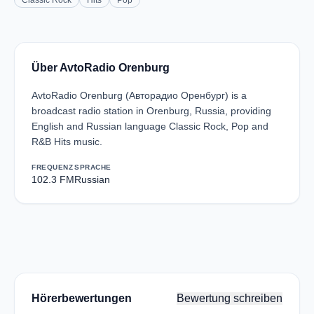
Classic Rock
Hits
Pop
Über AvtoRadio Orenburg
AvtoRadio Orenburg (Авторадио Оренбург) is a
broadcast radio station in Orenburg, Russia, providing
English and Russian language Classic Rock, Pop and
R&B Hits music.
FREQUENZ
SPRACHE
102.3 FM
Russian
Hörerbewertungen
Bewertung schreiben