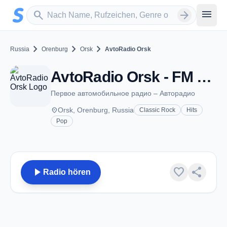
Zum Hauptinhalt springen
Sender suchen
menu
search
arrow_forward
chevron_right
chevron_right
chevron_right
Russia
Orenburg
Orsk
AvtoRadio Orsk
AvtoRadio Orsk - FM 100.2 - Orsk
Первое автомобильное радио – Авторадио
place
Orsk, Orenburg, Russia
Classic Rock
Hits
Pop
play_arrow
favorite
share
Radio hören