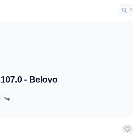
Sender
search
107.0 - Belovo
Pop
favorite