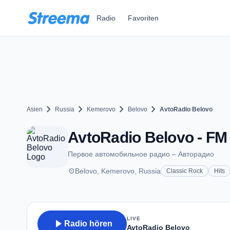
Zum Hauptinhalt springen
Radio
Favoriten
chevron_right
chevron_right
chevron_right
chevron_right
Asien
Russia
Kemerovo
Belovo
AvtoRadio Belovo
AvtoRadio Belovo - FM 
Первое автомобильное радио – Авторадио
place
Belovo, Kemerovo, Russia
Classic Rock
Hits
LIVE
play_arrow
Radio hören
AvtoRadio Belovo