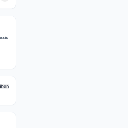
assic
iben