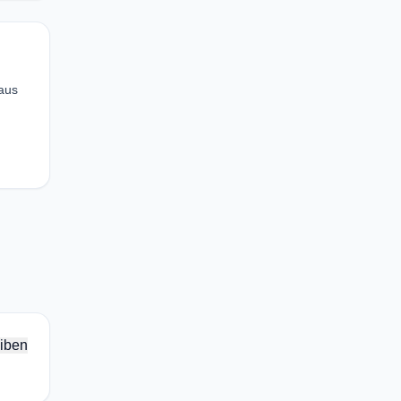
 aus
iben