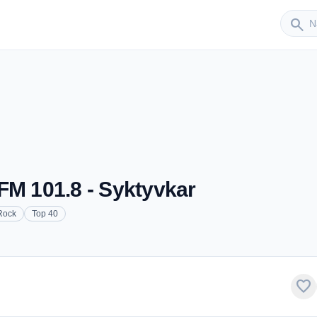
Sender
search
FM 101.8 - Syktyvkar
Rock
Top 40
favorite