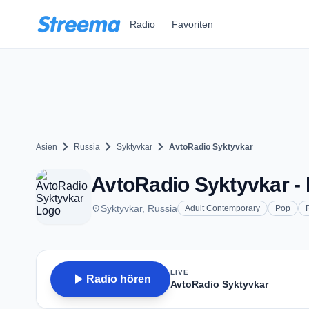
Zum Hauptinhalt springen
Radio
Favoriten
chevron_right
chevron_right
chevron_right
Asien
Russia
Syktyvkar
AvtoRadio Syktyvkar
AvtoRadio Syktyvkar - 
place
Syktyvkar, Russia
Adult Contemporary
Pop
LIVE
play_arrow
Radio hören
AvtoRadio Syktyvkar