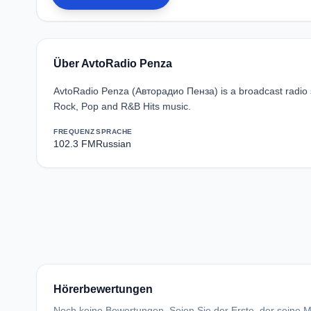
Über AvtoRadio Penza
AvtoRadio Penza (Авторадио Пенза) is a broadcast radio s
Rock, Pop and R&B Hits music.
FREQUENZ
SPRACHE
102.3 FM
Russian
Hörerbewertungen
Noch keine Bewertungen. Seien Sie der Erste, der seine Me