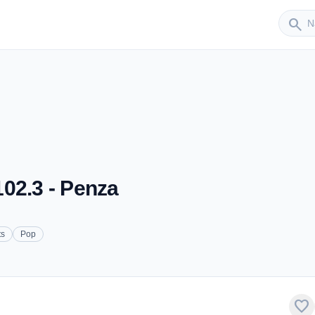
Sender
search
02.3 - Penza
ts
Pop
favorite