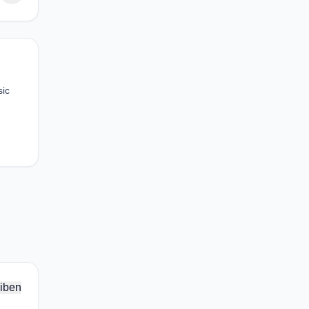
sic
iben