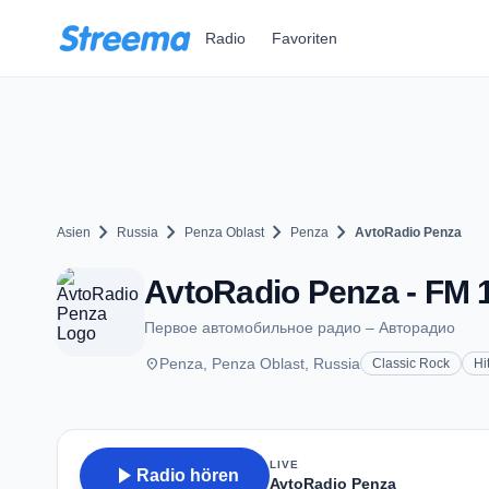
Zum Hauptinhalt springen
Radio
Favoriten
chevron_right
chevron_right
chevron_right
chevron_right
Asien
Russia
Penza Oblast
Penza
AvtoRadio Penza
AvtoRadio Penza - FM 1
Первое автомобильное радио – Авторадио
place
Penza, Penza Oblast, Russia
Classic Rock
Hi
LIVE
play_arrow
Radio hören
AvtoRadio Penza