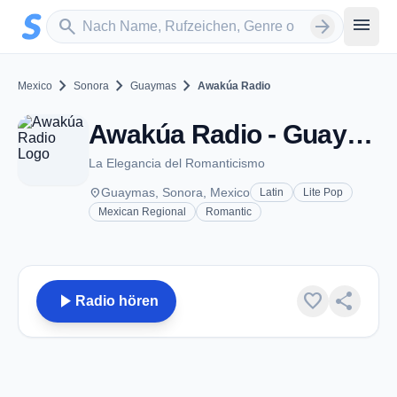
Zum Hauptinhalt springen
Sender suchen
menu
search
arrow_forward
chevron_right
chevron_right
chevron_right
Mexico
Sonora
Guaymas
Awakúa Radio
Awakúa Radio - Guaymas, SO
La Elegancia del Romanticismo
place
Guaymas, Sonora, Mexico
Latin
Lite Pop
Mexican Regional
Romantic
play_arrow
favorite
share
Radio hören