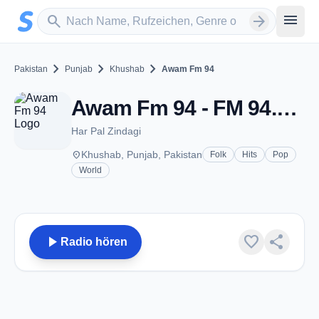
Zum Hauptinhalt springen
Sender suchen
menu
search
arrow_forward
chevron_right
chevron_right
chevron_right
Pakistan
Punjab
Khushab
Awam Fm 94
Awam Fm 94 - FM 94.0 - Khushab
Har Pal Zindagi
place
Khushab, Punjab, Pakistan
Folk
Hits
Pop
World
play_arrow
favorite
share
Radio hören