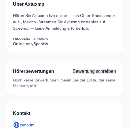
Über Axtuxmp
Hören Sie Axtuxmp live online — ein Other-Radiosender
aus , Mexico. Streamen Sie Axtuxmp kostenlos auf
Streema — keine Anmeldung erforderlich.
FREQUENZ
SPRACHE
Online only
Spanish
Hörerbewertungen
Bewertung schreiben
Noch keine Bewertungen. Seien Sie der Erste, der seine
Meinung teilt!
Kontakt
language
zeno.fm