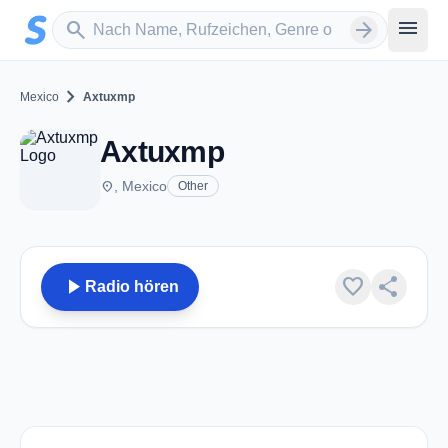
Zum Hauptinhalt springen
Sender suchen
menu
search
arrow_forward
chevron_right
Mexico
Axtuxmp
Axtuxmp
place
, Mexico
Other
play_arrow
favorite
share
Radio hören