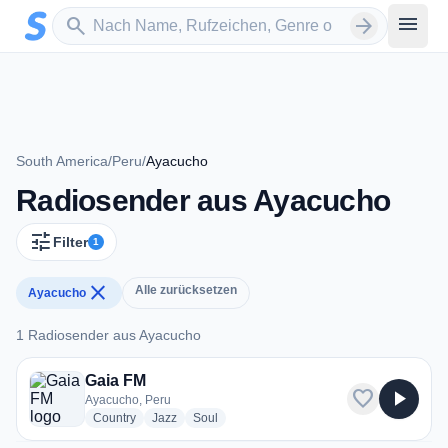
Zum Hauptinhalt springen
Sender suchen
menu
search
arrow_forward
South America
/
Peru
/
Ayacucho
Radiosender aus Ayacucho
tune
Filter
1
close
Alle zurücksetzen
Ayacucho
1 Radiosender aus Ayacucho
1 Radiosender aus Ayacucho
Gaia FM
favorite
play_arrow
Ayacucho, Peru
radio stations
radio stations
radio stations
Country
Jazz
Soul