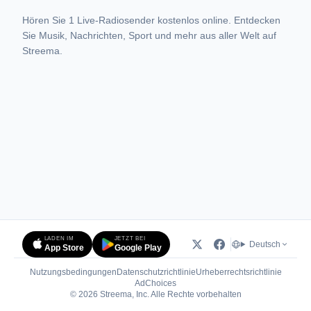
Hören Sie 1 Live-Radiosender kostenlos online. Entdecken
Sie Musik, Nachrichten, Sport und mehr aus aller Welt auf
Streema.
LADEN IM
JETZT BEI
Deutsch
App Store
Google Play
Nutzungsbedingungen
Datenschutzrichtlinie
Urheberrechtsrichtlinie
(öffnet in neuem Tab)
AdChoices
© 2026 Streema, Inc. Alle Rechte vorbehalten