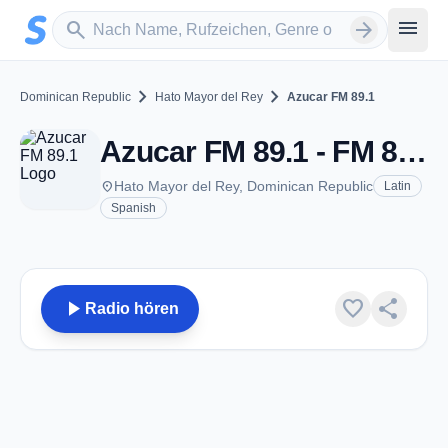
Zum Hauptinhalt springen
Sender suchen
menu
search
arrow_forward
chevron_right
chevron_right
Dominican Republic
Hato Mayor del Rey
Azucar FM 89.1
Azucar FM 89.1 - FM 89.1 - Hato Mayor del Rey
place
Hato Mayor del Rey, Dominican Republic
Latin
Spanish
play_arrow
favorite
share
Radio hören