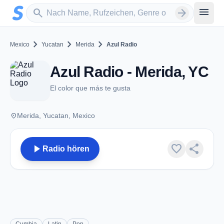
Zum Hauptinhalt springen
Sender suchen
menu
search
arrow_forward
chevron_right
chevron_right
chevron_right
Mexico
Yucatan
Merida
Azul Radio
Azul Radio - Merida, YC
El color que más te gusta
place
Merida, Yucatan, Mexico
play_arrow
favorite
share
Radio hören