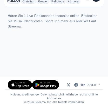
radio stations
radio stations
radio stations
more genres for Radio Palaz
Christian
Gospel
Religious
+1
more
Hören Sie 1 Live-Radiosender kostenlos online. Entdecken
Sie Musik, Nachrichten, Sport und mehr aus aller Welt auf
Streema.
LADEN IM
JETZT BEI
Deutsch
App Store
Google Play
Nutzungsbedingungen
Datenschutzrichtlinie
Urheberrechtsrichtlinie
(öffnet in neuem Tab)
AdChoices
© 2026 Streema, Inc. Alle Rechte vorbehalten