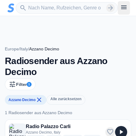
Zum Hauptinhalt springen
Sender suchen
menu
search
arrow_forward
Europe
/
Italy
/
Azzano Decimo
Radiosender aus Azzano
Decimo
tune
Filter
1
close
Alle zurücksetzen
Azzano Decimo
1 Radiosender aus Azzano Decimo
1 Radiosender aus Azzano Decimo
Radio Palazzo Carli
favorite
play_arrow
Azzano Decimo, Italy