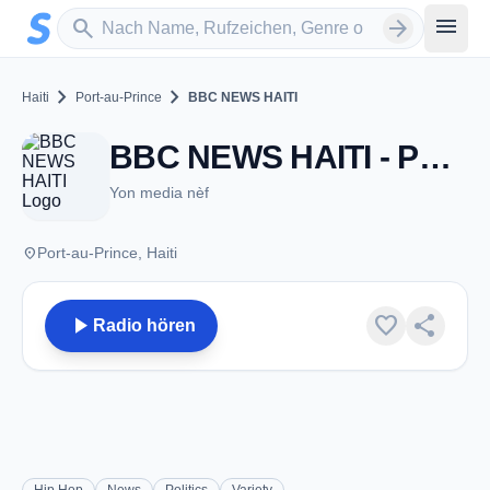
Zum Hauptinhalt springen
Sender suchen
menu
search
arrow_forward
chevron_right
chevron_right
Haiti
Port-au-Prince
BBC NEWS HAITI
BBC NEWS HAITI - Port-au-Prince
Yon media nèf
place
Port-au-Prince, Haiti
play_arrow
favorite
share
Radio hören