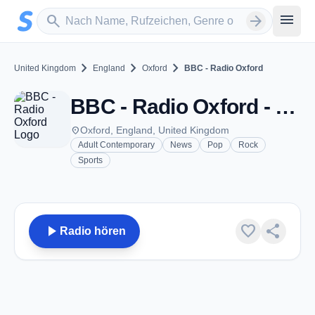
Zum Hauptinhalt springen
Sender suchen
menu
search
arrow_forward
chevron_right
chevron_right
chevron_right
United Kingdom
England
Oxford
BBC - Radio Oxford
BBC - Radio Oxford - FM 95.2 - Oxford
place
Oxford, England, United Kingdom
Adult Contemporary
News
Pop
Rock
Sports
play_arrow
favorite
share
Radio hören