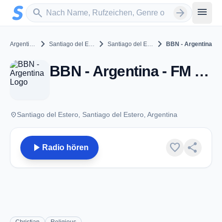
Zum Hauptinhalt springen
Sender suchen
menu
search
arrow_forward
chevron_right
chevron_right
chevron_right
Argentinien
Santiago del Estero
Santiago del Estero
BBN - Argentina
BBN - Argentina - FM 90.9 - Santiago del Estero
place
Santiago del Estero, Santiago del Estero, Argentina
play_arrow
favorite
share
Radio hören