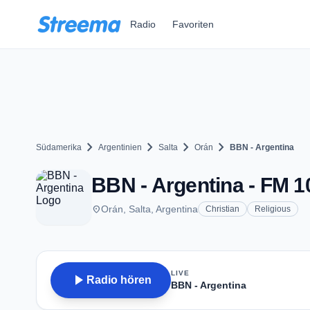
Zum Hauptinhalt springen
Radio
Favoriten
chevron_right
chevron_right
chevron_right
chevron_right
Südamerika
Argentinien
Salta
Orán
BBN - Argentina
BBN - Argentina - FM 1
place
Orán, Salta, Argentina
Christian
Religious
LIVE
play_arrow
Radio hören
BBN - Argentina