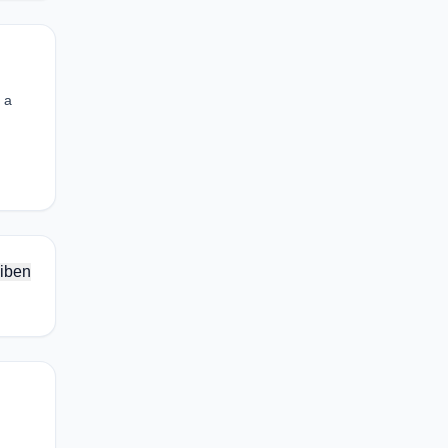
 a
iben