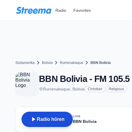
Zum Hauptinhalt springen
Radio
Favoriten
chevron_right
chevron_right
chevron_right
Südamerika
Bolivia
Rurrenabaque
BBN Bolivia
BBN Bolivia - FM 105.5
place
Rurrenabaque, Bolivia
Christian
Religious
LIVE
play_arrow
Radio hören
BBN Bolivia