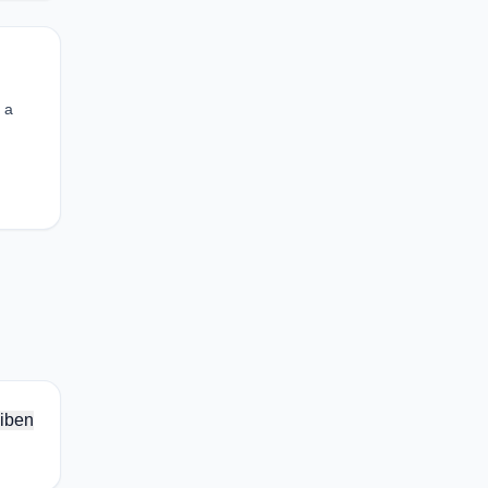
 a
iben