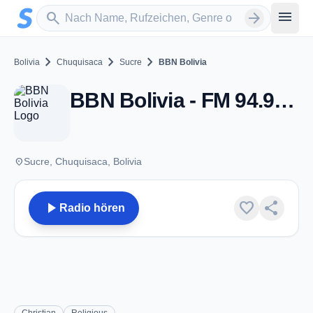
Zum Hauptinhalt springen
Sender suchen
menu
search
arrow_forward
chevron_right
chevron_right
chevron_right
Bolivia
Chuquisaca
Sucre
BBN Bolivia
BBN Bolivia - FM 94.9 - Sucre
place
Sucre, Chuquisaca, Bolivia
play_arrow
favorite
share
Radio hören