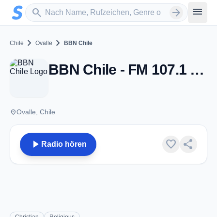
Zum Hauptinhalt springen
Sender suchen
menu
search
arrow_forward
chevron_right
chevron_right
Chile
Ovalle
BBN Chile
BBN Chile - FM 107.1 - Ovalle
place
Ovalle, Chile
play_arrow
favorite
share
Radio hören