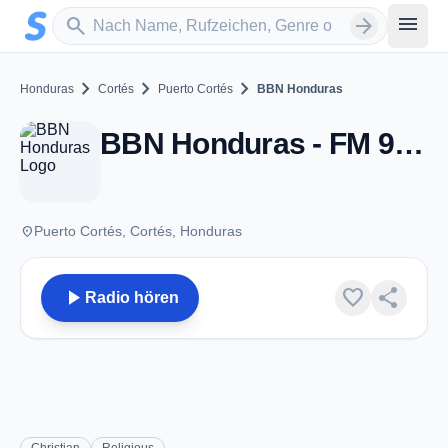
Zum Hauptinhalt springen
Sender suchen
menu
search
arrow_forward
chevron_right
chevron_right
chevron_right
Honduras
Cortés
Puerto Cortés
BBN Honduras
BBN Honduras - FM 93.7 - Puerto Cortés
place
Puerto Cortés, Cortés, Honduras
play_arrow
favorite
share
Radio hören