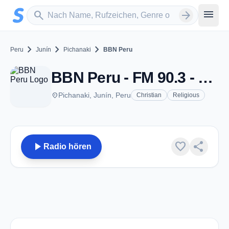
Zum Hauptinhalt springen
Sender suchen
menu
search
arrow_forward
chevron_right
chevron_right
chevron_right
Peru
Junín
Pichanaki
BBN Peru
BBN Peru - FM 90.3 - Pichanaki
place
Pichanaki, Junín, Peru
Christian
Religious
play_arrow
favorite
share
Radio hören