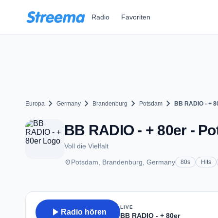
Zum Hauptinhalt springen
Radio
Favoriten
chevron_right
chevron_right
chevron_right
chevron_right
Europa
Germany
Brandenburg
Potsdam
BB RADIO - + 8
BB RADIO - + 80er - P
Voll die Vielfalt
place
Potsdam, Brandenburg, Germany
80s
Hits
LIVE
play_arrow
Radio hören
BB RADIO - + 80er