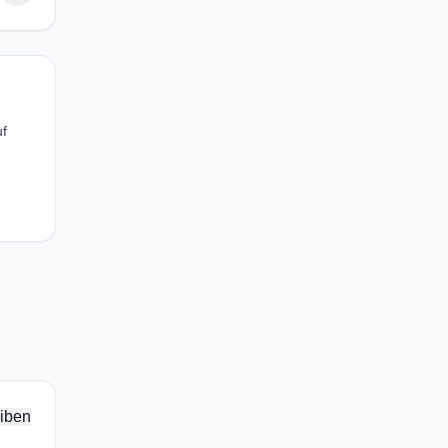
uf
iben