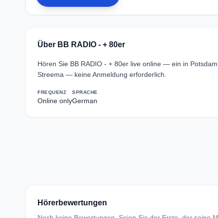
Über BB RADIO - + 80er
Hören Sie BB RADIO - + 80er live online — ein in Potsda
Streema — keine Anmeldung erforderlich.
FREQUENZ
SPRACHE
Online only
German
Hörerbewertungen
Noch keine Bewertungen. Seien Sie der Erste, der seine Me