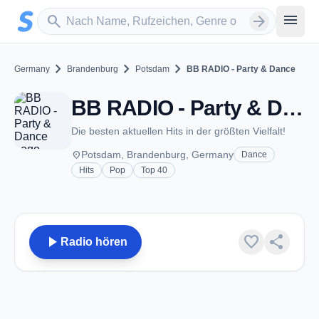
Zum Hauptinhalt springen
Sender suchen
menu
search
arrow_forward
chevron_right
chevron_right
chevron_right
Germany
Brandenburg
Potsdam
BB RADIO - Party & Dance
BB RADIO - Party & Dance - Potsdam
Die besten aktuellen Hits in der größten Vielfalt!
place
Potsdam, Brandenburg, Germany
Dance
Hits
Pop
Top 40
play_arrow
favorite
share
Radio hören