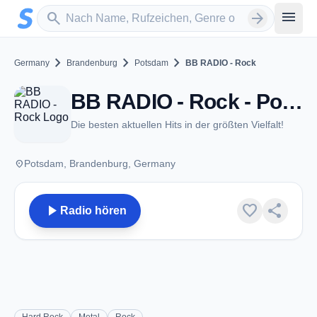
Zum Hauptinhalt springen
Sender suchen
menu
search
arrow_forward
chevron_right
chevron_right
chevron_right
Germany
Brandenburg
Potsdam
BB RADIO - Rock
BB RADIO - Rock - Potsdam
Die besten aktuellen Hits in der größten Vielfalt!
place
Potsdam, Brandenburg, Germany
play_arrow
favorite
share
Radio hören