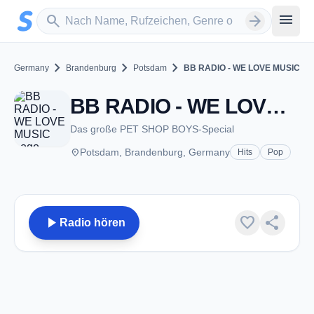
Zum Hauptinhalt springen
Sender suchen
menu
search
arrow_forward
chevron_right
chevron_right
chevron_right
Germany
Brandenburg
Potsdam
BB RADIO - WE LOVE MUSIC
BB RADIO - WE LOVE MUSIC - Potsdam
Das große PET SHOP BOYS-Special
place
Potsdam, Brandenburg, Germany
Hits
Pop
play_arrow
favorite
share
Radio hören